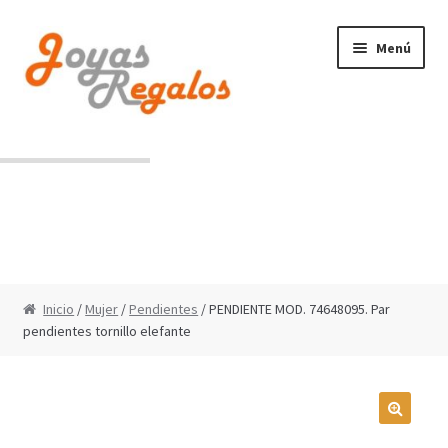
Ir
Ir
Menú
a
al
la
contenido
navegación
Contacto
Condiciones de uso
Inicio
/
Mujer
/
Pendientes
/ PENDIENTE MOD. 74648095. Par
pendientes tornillo elefante