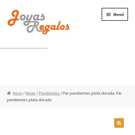
Ir
Ir
Menú
a
al
la
contenido
navegación
Contacto
Condiciones de uso
Inicio
/
Mujer
/
Pendientes
/ Par pendientes plata dorada. Par
pendientes plata dorada