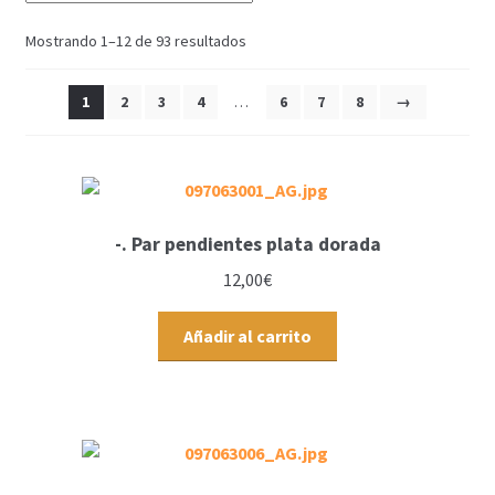
Mostrando 1–12 de 93 resultados
1
2
3
4
…
6
7
8
→
-. Par pendientes plata dorada
12,00
€
Añadir al carrito