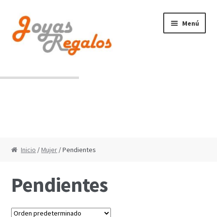
Ir
Ir
Menú
a
al
la
contenido
navegación
Contacto
Condiciones de uso
Inicio
/
Mujer
/ Pendientes
Pendientes