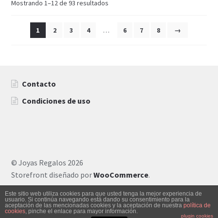
Mostrando 1–12 de 93 resultados
1
2
3
4
…
6
7
8
→
Contacto
Condiciones de uso
© Joyas Regalos 2026
Storefront diseñado por
WooCommerce
.
Este sitio web utiliza cookies para que usted tenga la mejor experiencia de
usuario. Si continúa navegando está dando su consentimiento para la
aceptación de las mencionadas cookies y la aceptación de nuestra
política de
0
cookies
, pinche el enlace para mayor información.
Buscar
plugin cookies