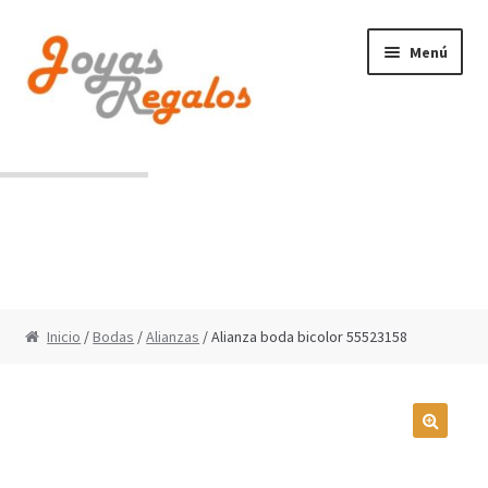
Ir
Ir
Menú
a
al
la
contenido
navegación
Contacto
Condiciones de uso
Inicio
/
Bodas
/
Alianzas
/ Alianza boda bicolor 55523158