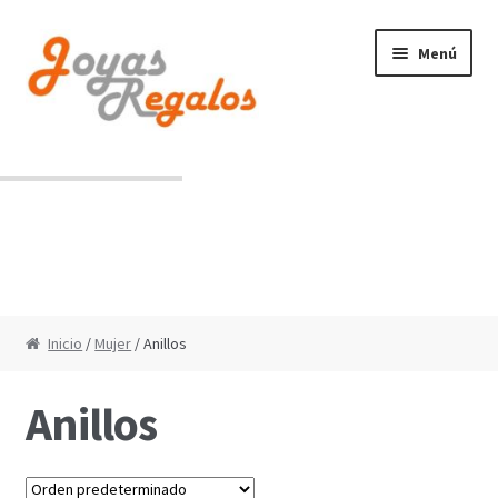
Ir
Ir
Menú
a
al
la
contenido
navegación
Contacto
Condiciones de uso
Inicio
/
Mujer
/ Anillos
Anillos