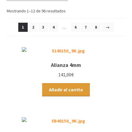
Mostrando 1–12 de 96 resultados
1
2
3
4
…
6
7
8
→
Alianza 4mm
141,00
€
Añadir al carrito