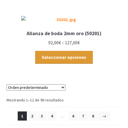
Alianza de boda 2mm oro (50201)
92,00
€
–
127,00
€
Seleccionar opciones
Mostrando 1–12 de 96 resultados
1
2
3
4
…
6
7
8
→