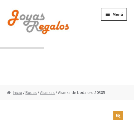
Ir
Ir
Menú
a
al
la
contenido
navegación
Contacto
Condiciones de uso
Inicio
/
Bodas
/
Alianzas
/ Alianza de boda oro 50305