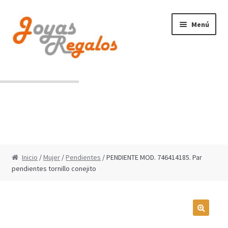
Ir
Ir
Menú
a
al
la
contenido
navegación
Contacto
Condiciones de uso
Inicio
/
Mujer
/
Pendientes
/ PENDIENTE MOD. 746414185. Par
pendientes tornillo conejito