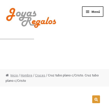
Ir
Ir
Menú
a
al
la
contenido
navegación
Contacto
Condiciones de uso
Inicio
/
Hombre
/
Cruces
/ Cruz tubo plano c/Cristo. Cruz tubo
plano c/Cristo