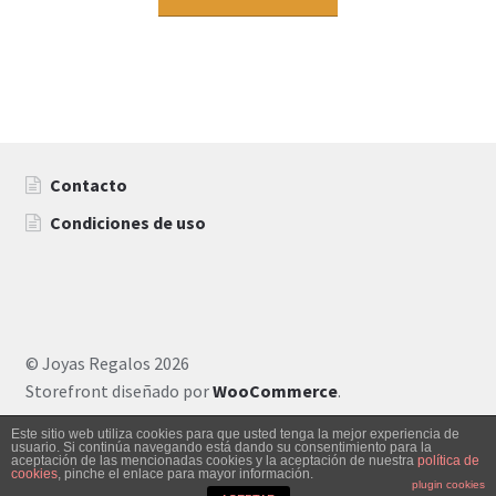
Contacto
Condiciones de uso
© Joyas Regalos 2026
Storefront diseñado por
WooCommerce
.
Este sitio web utiliza cookies para que usted tenga la mejor experiencia de
usuario. Si continúa navegando está dando su consentimiento para la
aceptación de las mencionadas cookies y la aceptación de nuestra
política de
0
cookies
, pinche el enlace para mayor información.
Buscar
plugin cookies