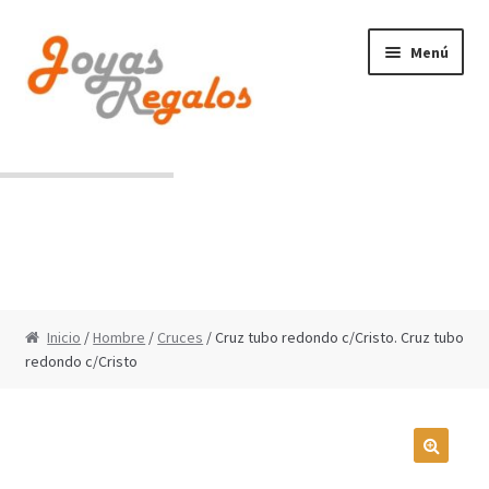
Ir
Ir
Menú
a
al
la
contenido
navegación
Contacto
Condiciones de uso
Inicio
/
Hombre
/
Cruces
/ Cruz tubo redondo c/Cristo. Cruz tubo
redondo c/Cristo