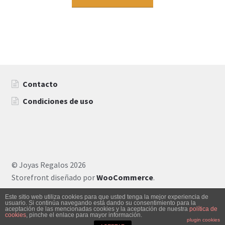
Contacto
Condiciones de uso
© Joyas Regalos 2026
Storefront diseñado por
WooCommerce
.
Este sitio web utiliza cookies para que usted tenga la mejor experiencia de
usuario. Si continúa navegando está dando su consentimiento para la
aceptación de las mencionadas cookies y la aceptación de nuestra
política de
0
cookies
, pinche el enlace para mayor información.
Buscar
plugin cookies