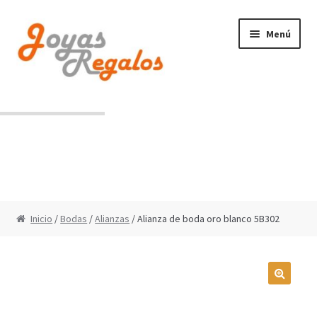
Ir
Ir
Menú
a
al
la
contenido
navegación
Contacto
Condiciones de uso
Inicio
/
Bodas
/
Alianzas
/ Alianza de boda oro blanco 5B302