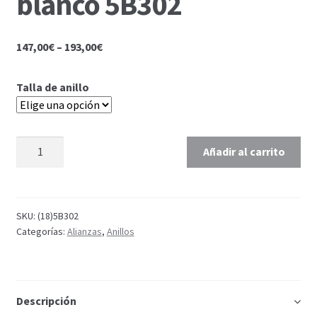
blanco 5B302
147,00
€
–
193,00
€
Talla de anillo
Añadir al carrito
SKU:
(18)5B302
Categorías:
Alianzas
,
Anillos
Descripción