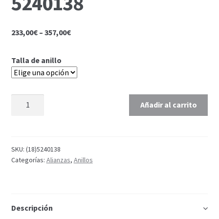
5240138
233,00
€
–
357,00
€
Talla de anillo
Añadir al carrito
SKU:
(18)5240138
Categorías:
Alianzas
,
Anillos
Descripción