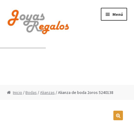
Ir
Ir
Menú
a
al
la
contenido
navegación
Contacto
Condiciones de uso
Inicio
/
Bodas
/
Alianzas
/ Alianza de boda 2oros 5240138