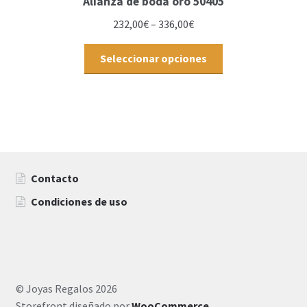
Alianza de boda oro 50405
232,00
€
–
336,00
€
Seleccionar opciones
Contacto
Condiciones de uso
© Joyas Regalos 2026
Storefront diseñado por
WooCommerce
.