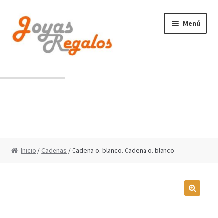
Ir
Ir
Menú
a
al
la
contenido
navegación
Contacto
Condiciones de uso
Inicio
/
Cadenas
/ Cadena o. blanco. Cadena o. blanco