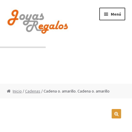
Ir
Ir
Menú
a
al
la
contenido
navegación
Contacto
Condiciones de uso
Inicio
/
Cadenas
/ Cadena o. amarillo. Cadena o. amarillo