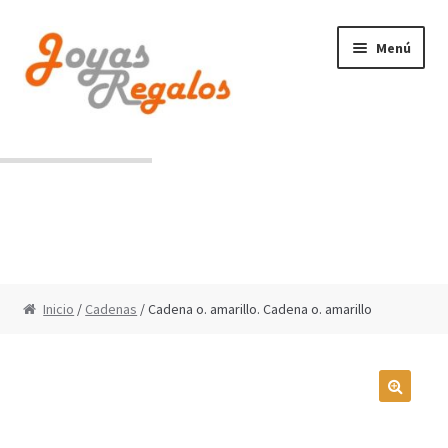
Ir
Ir
Menú
a
al
la
contenido
navegación
Contacto
Condiciones de uso
Inicio
/
Cadenas
/ Cadena o. amarillo. Cadena o. amarillo