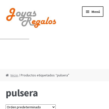
Ir
Ir
Menú
a
al
la
contenido
navegación
Contacto
Condiciones de uso
Inicio
/ Productos etiquetados “pulsera”
pulsera