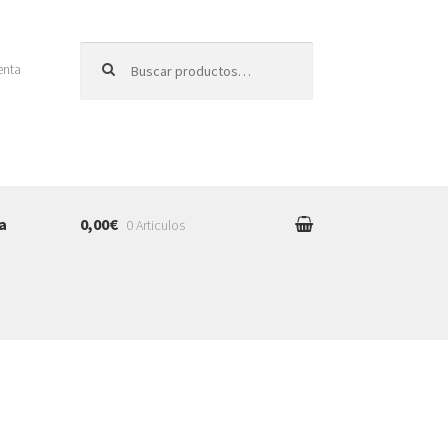
Buscar
enta
por:
a
0,00€
0 Articulos