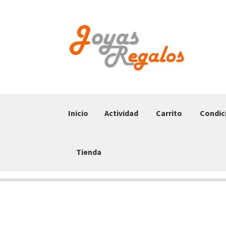
Ir
Ir
a
al
la
contenido
navegación
Inicio
Actividad
Carrito
Condic
Tienda