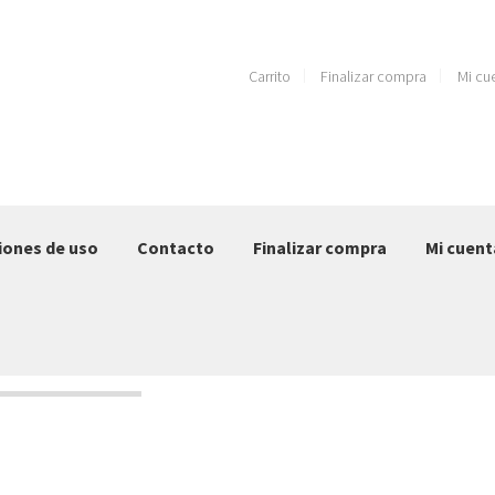
Carrito
Finalizar compra
Mi cu
iones de uso
Contacto
Finalizar compra
Mi cuent