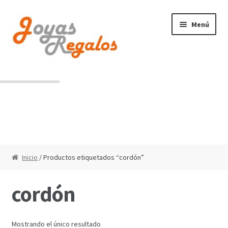
Ir
Ir
Menú
a
al
la
contenido
navegación
Contacto
Condiciones de uso
Inicio
/ Productos etiquetados “cordón”
cordón
Mostrando el único resultado