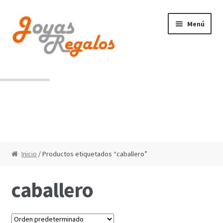
Ir
Ir
Menú
a
al
la
contenido
navegación
Contacto
Condiciones de uso
Inicio
/ Productos etiquetados “caballero”
caballero