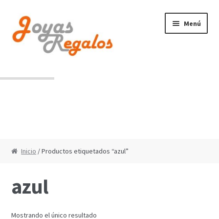
Ir
Ir
Menú
a
al
la
contenido
navegación
Contacto
Condiciones de uso
Inicio
/ Productos etiquetados “azul”
azul
Mostrando el único resultado